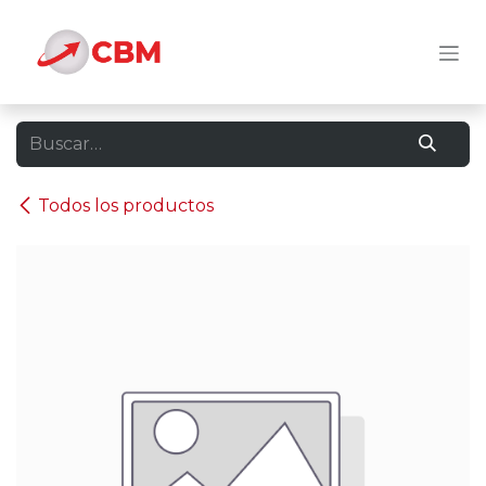
Ir al contenido
Todos los productos