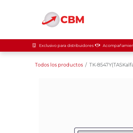
Ir al contenido
Inicio
Soluci
Exclusivo para distribuidores
Acompañamient
Todos los productos
TK-8547Y(TASKalfa