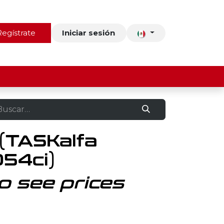
ros
Regístrate
Contacto
Iniciar sesión
(TASKalfa
54ci)
o see prices