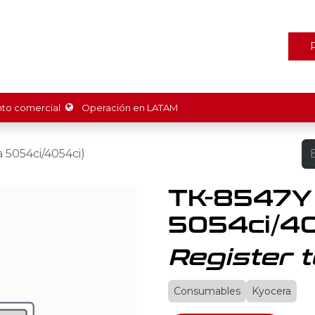
ones
Marcas
Tienda
Promociones
Recursos
Nosot
o comercial
Operación en LATAM
 5054ci/4054ci)
TK-8547Y
5054ci/40
Register t
Consumables
Kyocera