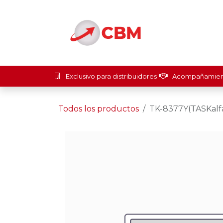
Ir al contenido
Inicio
Soluci
Exclusivo para distribuidores
Acompañamient
Todos los productos
TK-8377Y(TASKalfa