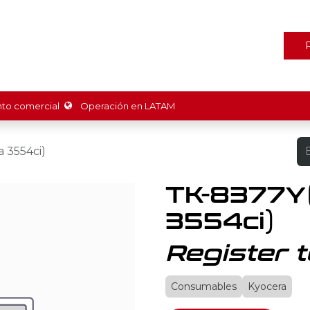
ones
Marcas
Tienda
Promociones
Recursos
Nosot
o comercial
Operación en LATAM
 3554ci)
TK-8377Y
3554ci)
Register t
Consumables
Kyocera