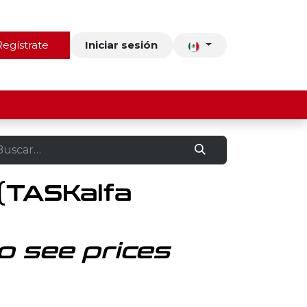
ros
Regístrate
Contacto
Iniciar sesión
(TASKalfa
o see prices