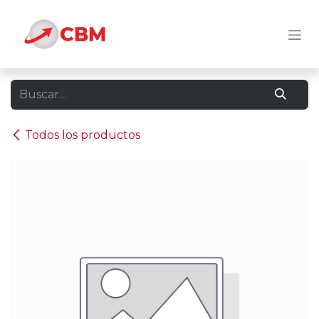
Ir al contenido
Todos los productos