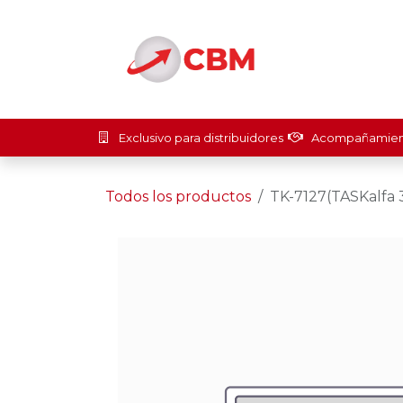
Ir al contenido
Inicio
Soluci
Exclusivo para distribuidores
Acompañamient
Todos los productos
TK-7127(TASKalfa 3