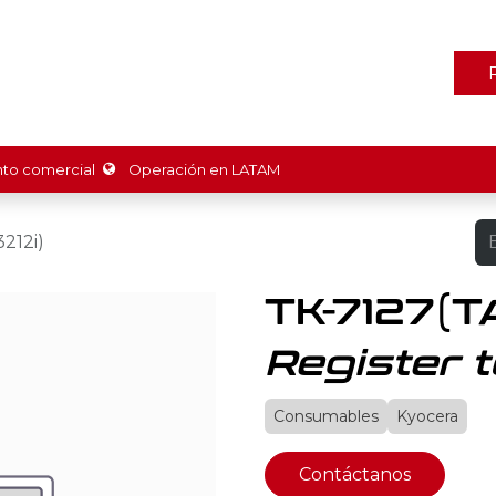
ones
Marcas
Tienda
Promociones
Recursos
Nosot
o comercial
Operación en LATAM
212i)
TK-7127(T
Register t
Consumables
Kyocera
Contáctanos