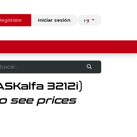
ros
Regístrate
Contacto
Iniciar sesión
ASKalfa 3212i)
o see prices