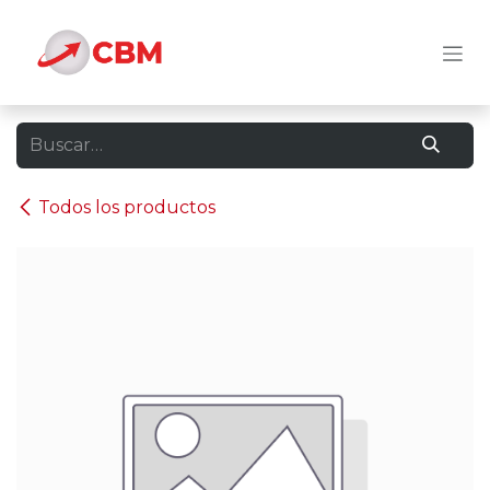
Ir al contenido
Todos los productos