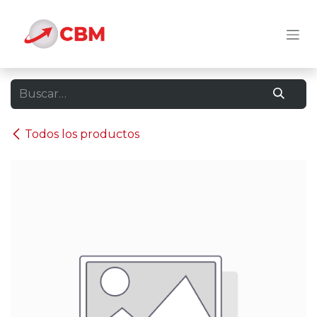
Ir al contenido
Todos los productos