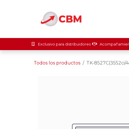
Ir al contenido
Inicio
Soluci
Exclusivo para distribuidores
Acompañamient
Todos los productos
TK-8527C(3552ci/4