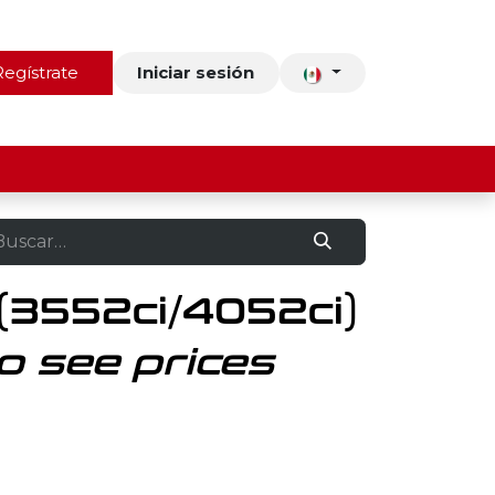
ros
Regístrate
Contacto
Iniciar sesión
(3552ci/4052ci)
o see prices