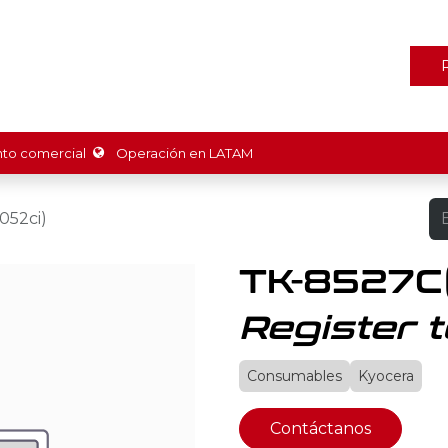
ones
Marcas
Tienda
Promociones
Recursos
Nosot
o comercial
Operación en LATAM
052ci)
TK-8527C
Register t
Consumables
Kyocera
Contáctanos