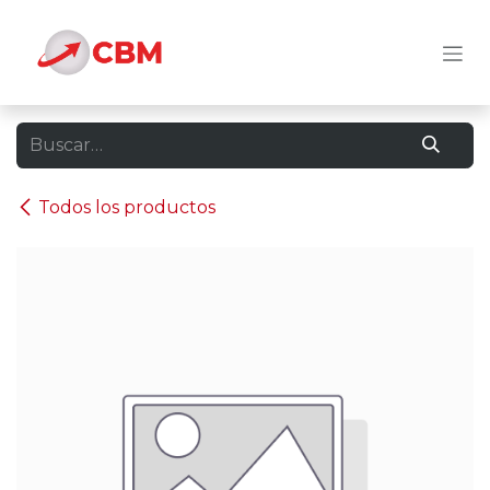
Ir al contenido
Todos los productos