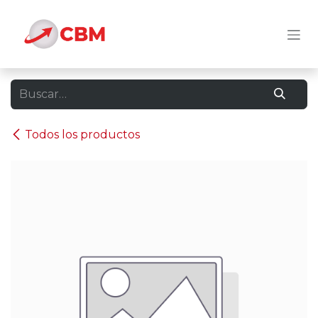
Ir al contenido
Todos los productos