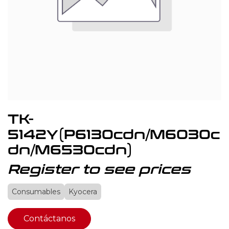
TK-
5142Y(P6130cdn/M6030c
dn/M6530cdn)
Register to see prices
Consumables
Kyocera
Contáctanos