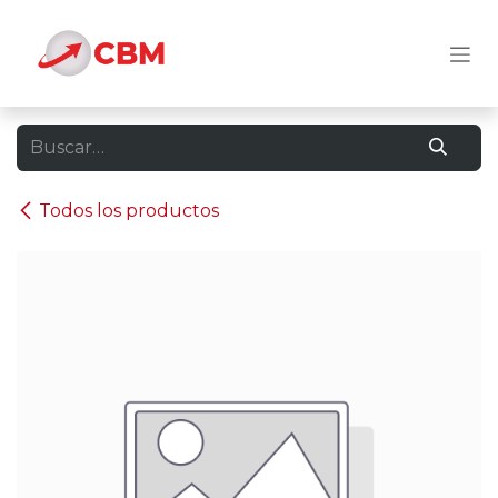
Ir al contenido
Todos los productos