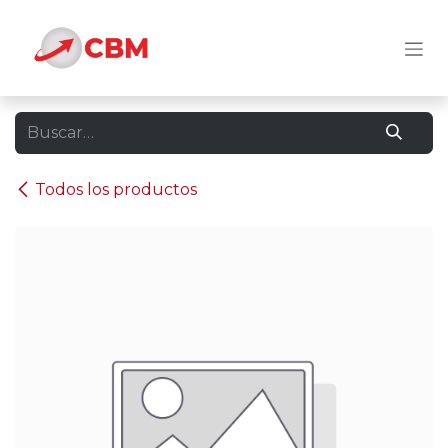
Ir al contenido
Todos los productos