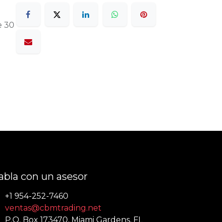
e 30
abla con un asesor
+1 954-252-7460
ventas@cbmtrading.net
P.O. Box 173470, Miami Gardens, FL