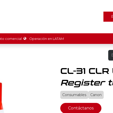
ones
Marcas
Tienda
Promociones
Recursos
Nosot
o comercial
Operación en LATAM
CL-31 CLR
Register t
Consumables
Canon
Contáctanos