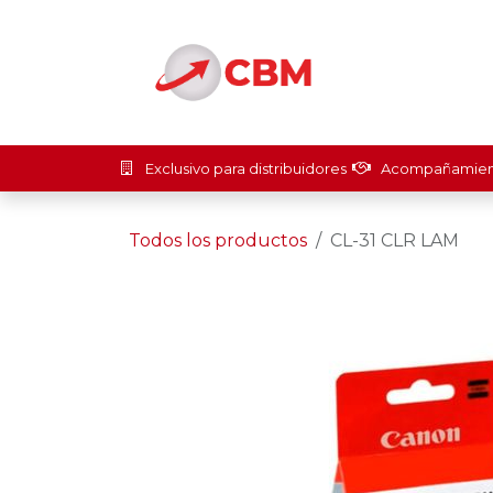
Ir al contenido
Inicio
Soluci
Exclusivo para distribuidores
Acompañamient
Todos los productos
CL-31 CLR LAM