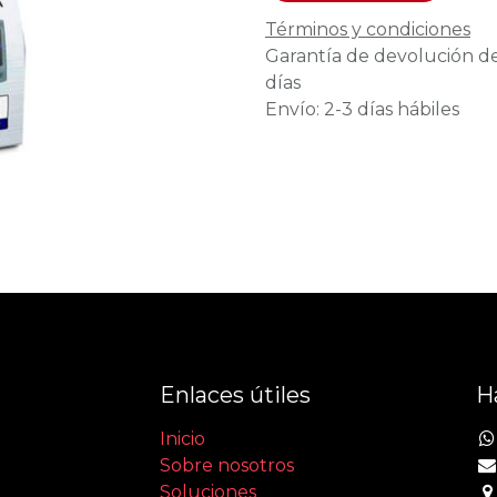
Términos y condiciones
Garantía de devolución d
días
Envío: 2-3 días hábiles
Enlaces útiles
H
Inicio
Sobre nosotros
Soluciones