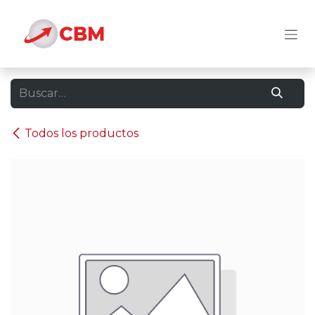
Ir al contenido
Todos los productos