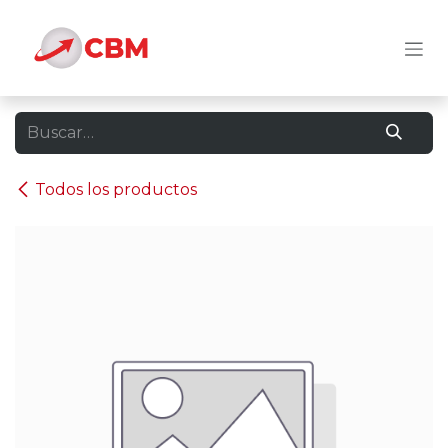
Ir al contenido
Todos los productos