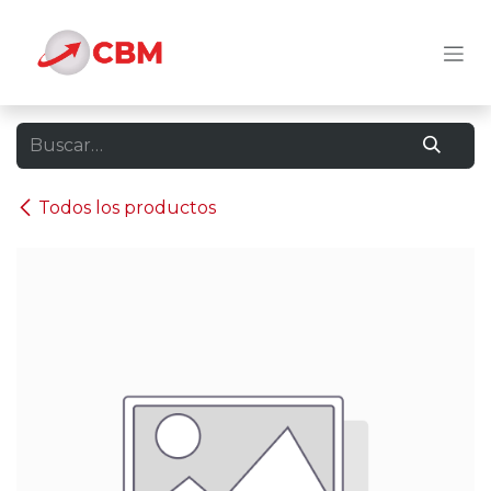
Ir al contenido
Todos los productos