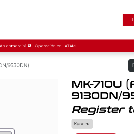
ones
Marcas
Tienda
Promociones
Recursos
Nosot
o comercial
Operación en LATAM
0DN/9530DN)
MK-710U (
9130DN/9
Register t
Kyocera