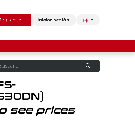
ros
Regístrate
Contacto
Iniciar sesión
FS-
530DN)
o see prices