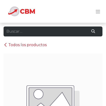
Ir al contenido
Todos los productos