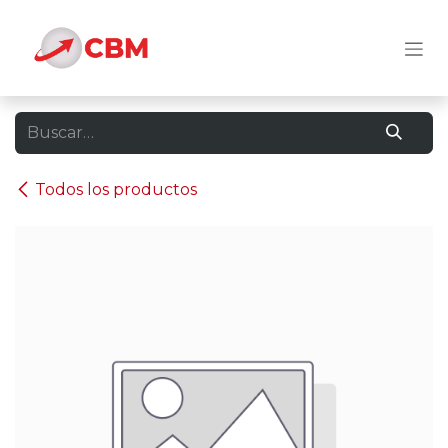
Ir al contenido
Todos los productos