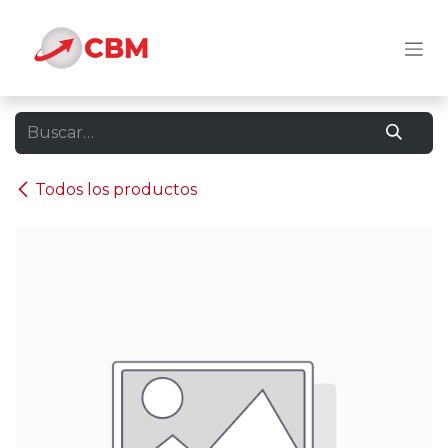
Ir al contenido
Todos los productos