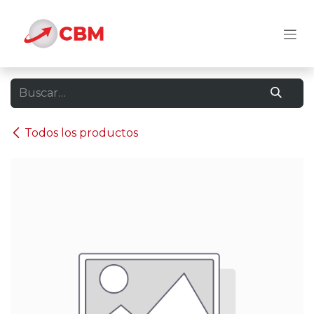
Ir al contenido
Todos los productos