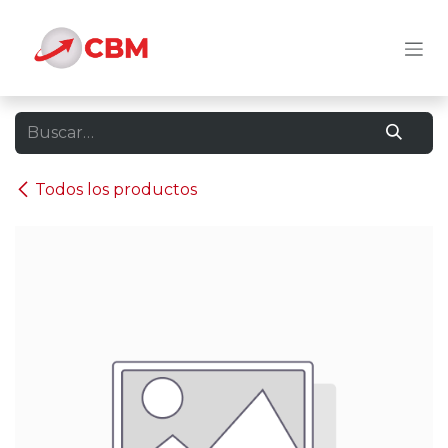
Ir al contenido
Todos los productos