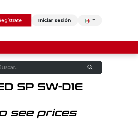
ros
Regístrate
Contacto
Iniciar sesión
D SP SW-D1E
o see prices