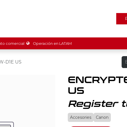
ones
Marcas
Tienda
Promociones
Recursos
Nosot
o comercial
Operación en LATAM
W-D1E US
ENCRYPTE
US
Register t
Accesories
Canon