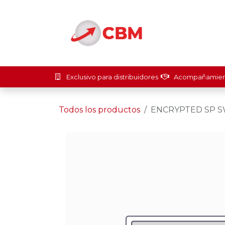
Ir al contenido
Inicio
Soluci
Exclusivo para distribuidores
Acompañamient
Todos los productos
ENCRYPTED SP S