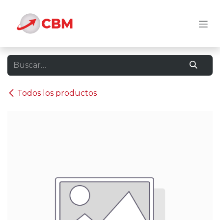
Ir al contenido
Todos los productos