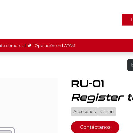
ones
Marcas
Tienda
Promociones
Recursos
Nosot
o comercial
Operación en LATAM
RU-01
Register t
Accesories
Canon
Contáctanos