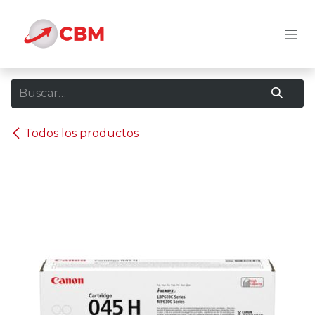
Ir al contenido
Todos los productos