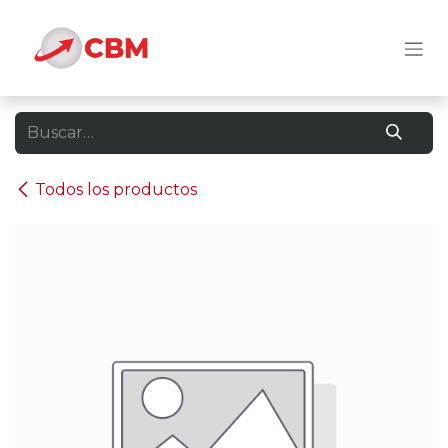
Ir al contenido
Todos los productos