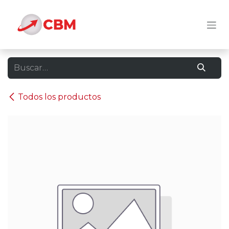
Ir al contenido
Todos los productos