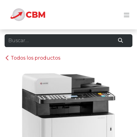
Ir al contenido
Todos los productos