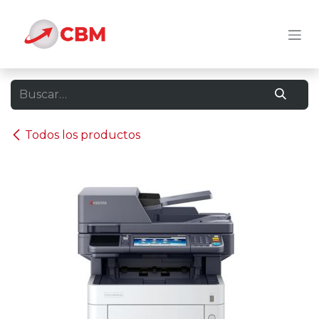
Ir al contenido
Todos los productos