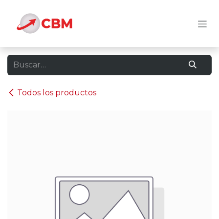
Ir al contenido
Todos los productos