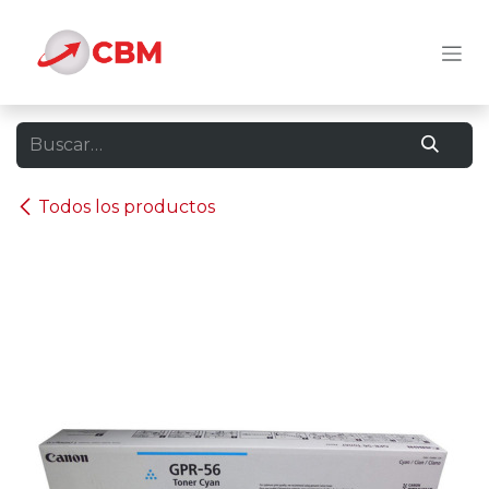
Ir al contenido
Todos los productos