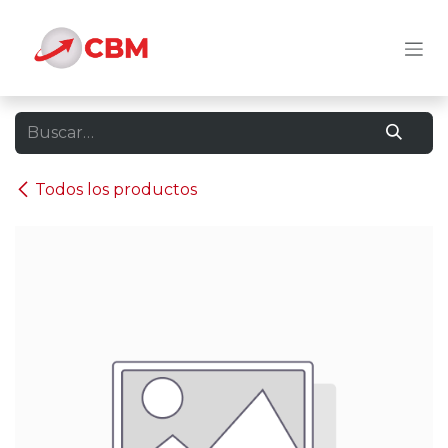
Ir al contenido
Todos los productos