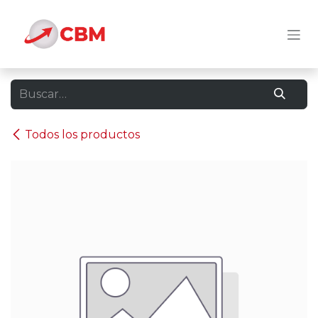
Ir al contenido
Todos los productos