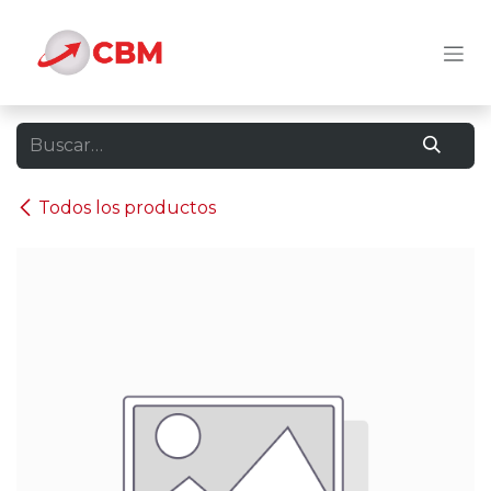
Ir al contenido
Todos los productos