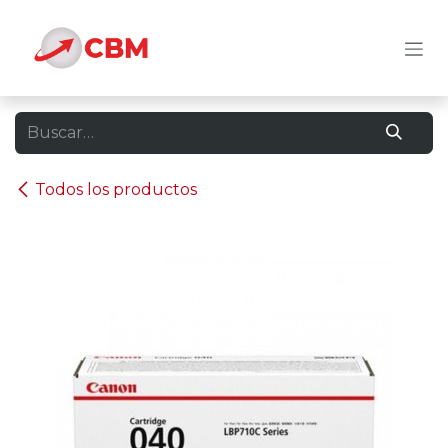
Ir al contenido
Todos los productos