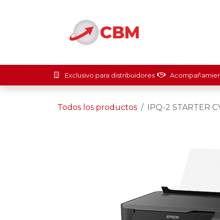
Ir al contenido
Inicio
Soluci
Exclusivo para distribuidores
Acompañamient
Todos los productos
IPQ-2 STARTER C