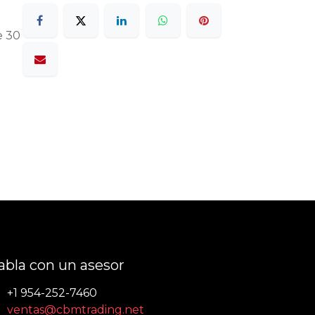
e 30
abla con un asesor
+1 954-252-7460
ventas@cbmtrading.net