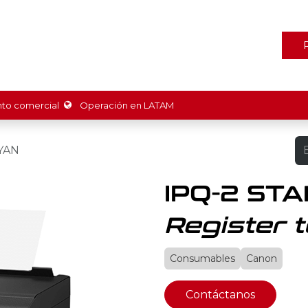
ones
Marcas
Tienda
Promociones
Recursos
Nosot
o comercial
Operación en LATAM
YAN
IPQ-2 ST
Register t
Consumables
Canon
Contáctanos