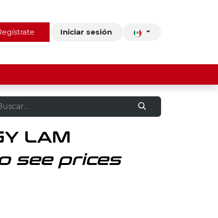
ros
Regístrate
Contacto
Iniciar sesión
 GY LAM
o see prices