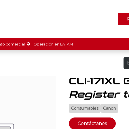
ones
Marcas
Tienda
Promociones
Recursos
Nosot
o comercial
Operación en LATAM
CLI-171XL
Register t
Consumables
Canon
Contáctanos