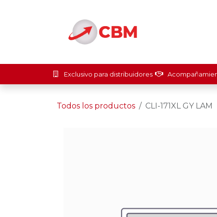
Ir al contenido
Inicio
Soluci
Exclusivo para distribuidores
Acompañamient
Todos los productos
CLI-171XL GY LAM