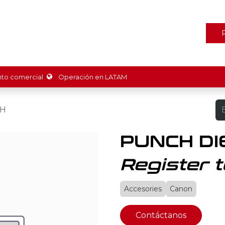
ones
Marcas
Tienda
Promociones
Recursos
Nosot
o comercial
Operación en LATAM
4H
PUNCH DI
Register t
Accesories
Canon
Contáctanos