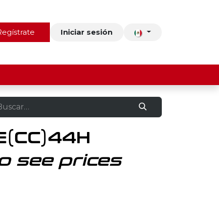
ros
Regístrate
Contacto
Iniciar sesión
E(CC)44H
o see prices