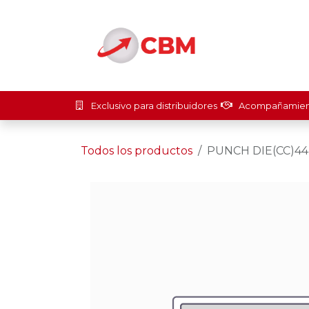
Ir al contenido
Inicio
Soluci
Exclusivo para distribuidores
Acompañamient
Todos los productos
PUNCH DIE(CC)4