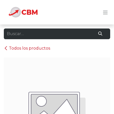
Ir al contenido
Todos los productos