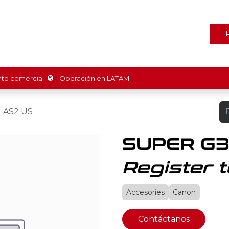
ones
Marcas
Tienda
Promociones
Recursos
Nosot
o comercial
Operación en LATAM
-AS2 US
SUPER G3
Register t
Accesories
Canon
Contáctanos