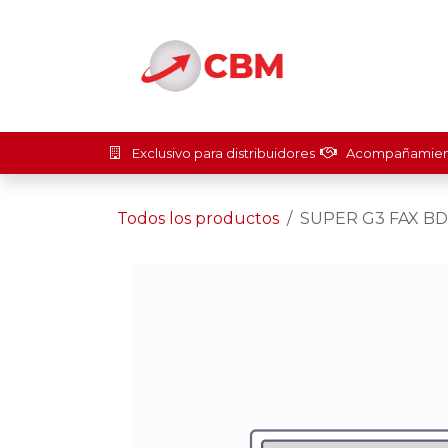
Ir al contenido
Inicio
Soluci
Exclusivo para distribuidores
Acompañamient
Todos los productos
SUPER G3 FAX BD