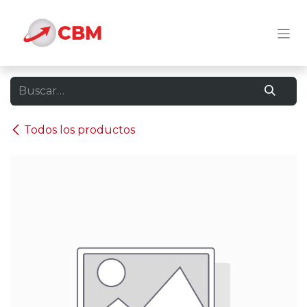
Ir al contenido
Todos los productos